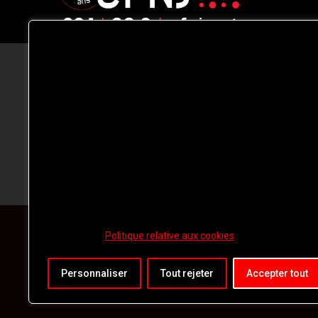
CFNJ FM 99.1 | 88.9 Nous respectons
votre vie privée.
Nous utilisons des cookies pour améliorer
votre expérience de navigation, diffuser de
publicités ou des contenus personnalisés e
analyser notre trafic. En cliquant sur « Tout
accepter », vous consentez à notre
utilisation des
cookies.
Politique relative aux cookies
Personnaliser
Tout rejeter
Accepter tout