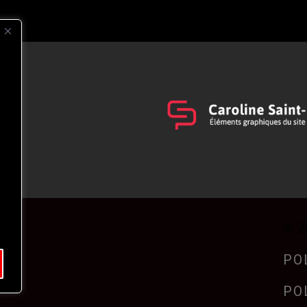
s
t
© 2
PO
PO