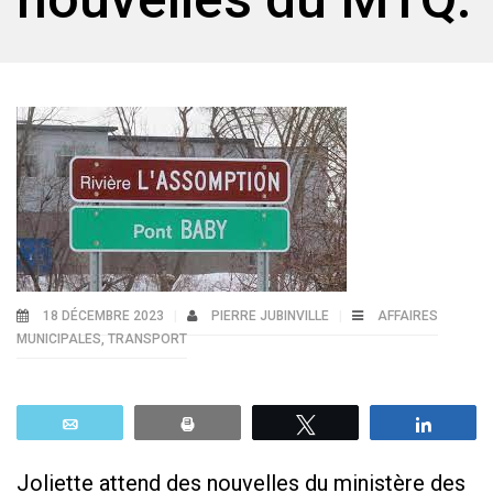
18 DÉCEMBRE 2023
PIERRE JUBINVILLE
AFFAIRES
MUNICIPALES
,
TRANSPORT
Email
Print
Tweetez
Parta
Joliette attend des nouvelles du ministère des