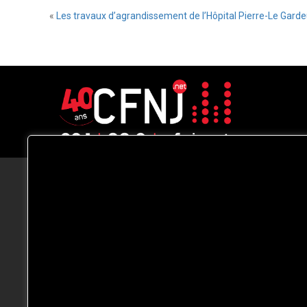
«
Les travaux d’agrandissement de l’Hôpital Pierre-Le Gardeu
CFNJ FM 99.1 | 88.9 Nous respectons
votre vie privée.
Nous utilisons des cookies pour améliorer
votre expérience de navigation, diffuser de
publicités ou des contenus personnalisés e
analyser notre trafic. En cliquant sur « Tout
accepter », vous consentez à notre