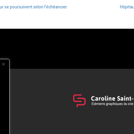
r se poursuivent selon l’échéancier.
Hôpitau
s
t