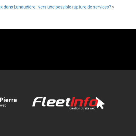
x dans Lanaudière : vers une possible rupture de services?
»