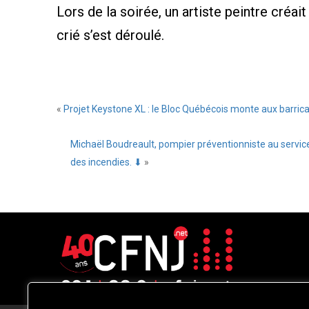
Lors de la soirée, un artiste peintre créai
crié s’est déroulé.
«
Projet Keystone XL : le Bloc Québécois monte aux barric
Michaël Boudreault, pompier préventionniste au service
des incendies. ⬇
»
CFNJ FM 99.1 | 88.9 Nous respectons