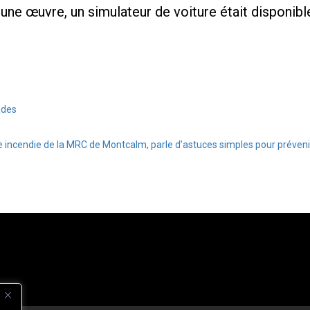
t une œuvre, un simulateur de voiture était disponible
ades
 incendie de la MRC de Montcalm, parle d’astuces simples pour prévenir