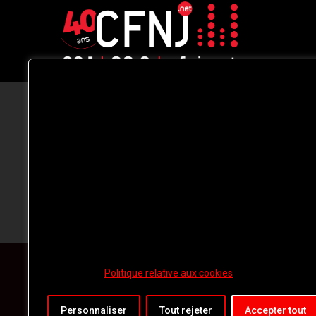
CFNJ FM 99.1 | 88.9 Nous respectons
votre vie privée.
Nous utilisons des cookies pour améliorer
votre expérience de navigation, diffuser de
publicités ou des contenus personnalisés e
analyser notre trafic. En cliquant sur « Tout
accepter », vous consentez à notre
utilisation des
cookies.
Politique relative aux cookies
Personnaliser
Tout rejeter
Accepter tout