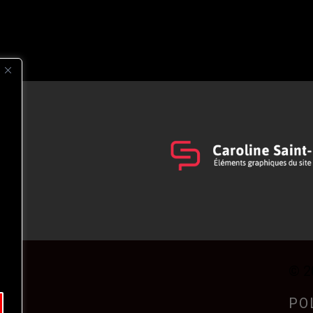
s
t
© 2
PO