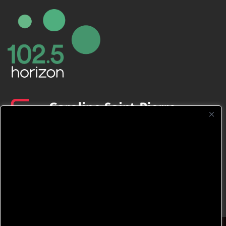
CFNJ FM 99.1 | 88.9 Nous respectons
votre vie privée.
Nous utilisons des cookies pour améliorer
votre expérience de navigation, diffuser des
publicités ou des contenus personnalisés et
analyser notre trafic. En cliquant sur « Tout
accepter », vous consentez à notre