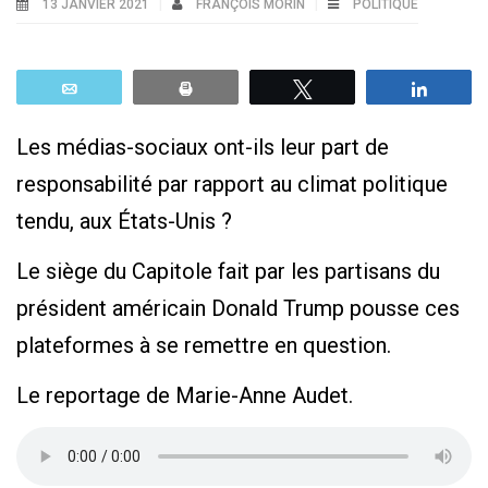
13 JANVIER 2021
FRANÇOIS MORIN
POLITIQUE
Email
Print
Tweetez
Parta
Les médias-sociaux ont-ils leur part de
responsabilité par rapport au climat politique
tendu, aux États-Unis ?
Le siège du Capitole fait par les partisans du
président américain Donald Trump pousse ces
plateformes à se remettre en question.
Le reportage de Marie-Anne Audet.