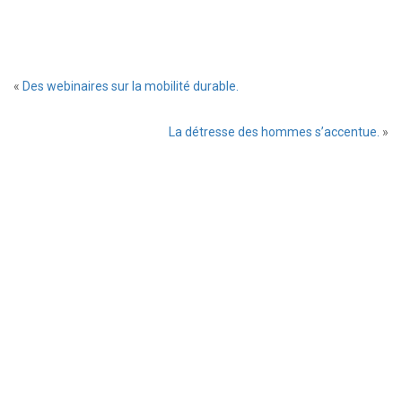
Laissez
«
Des webinaires sur la mobilité durable.
un
commentaire
La détresse des hommes s’accentue.
»
Prévenez-
moi
de
tous
les
nouveaux
commentaires