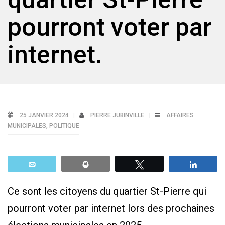
pourront voter par
internet.
25 JANVIER 2024
PIERRE JUBINVILLE
AFFAIRES
MUNICIPALES
,
POLITIQUE
Email
Print
Tweetez
Parta
Ce sont les citoyens du quartier St-Pierre qui
pourront voter par internet lors des prochaines