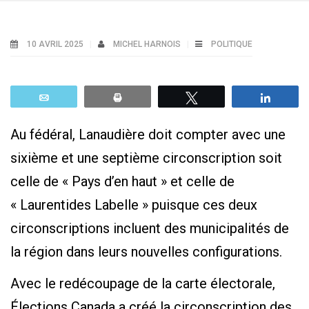
10 AVRIL 2025
MICHEL HARNOIS
POLITIQUE
Email
Print
Tweetez
Parta
Au fédéral, Lanaudière doit compter avec une
sixième et une septième circonscription soit
celle de « Pays d’en haut » et celle de
« Laurentides Labelle » puisque ces deux
circonscriptions incluent des municipalités de
la région dans leurs nouvelles configurations.
Avec le redécoupage de la carte électorale,
Élections Canada a créé la circonscription des