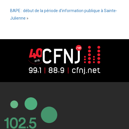
BAPE : début de la période d’information publique à Sainte-
Julienne
»