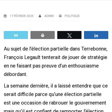
17 FÉVRIER 2025
ADMIN
POLITIQUE
Email
Print
Tweetez
Parta
Au sujet de l’élection partielle dans Terrebonne,
François Legault tenterait de jouer de stratégie
en ne faisant pas preuve d’un enthousiasme
débordant.
La semaine dernière, il a laissé entendre que ce
serait difficile parce qu’une élection partielle
est une occasion de rabrouer le gouvernement
mais qu’il est confiant de remporter l’élection