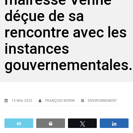
déçue de sa
rencontre avec les
instances
gouvernementales.
15 MAI 2023
FRANÇOIS MORIN
ENVIRONNEMENT
Email
Print
Tweetez
Parta