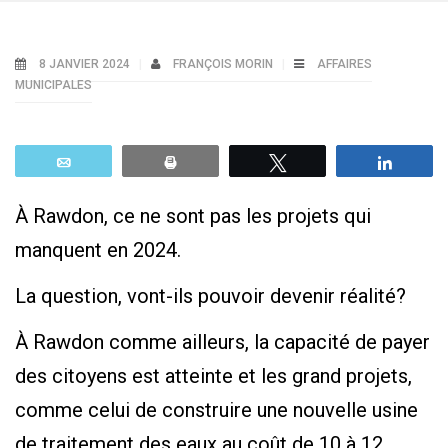
8 JANVIER 2024
FRANÇOIS MORIN
AFFAIRES
MUNICIPALES
Email
Print
Tweetez
Parta
À Rawdon, ce ne sont pas les projets qui
manquent en 2024.
La question, vont-ils pouvoir devenir réalité?
À Rawdon comme ailleurs, la capacité de payer
des citoyens est atteinte et les grand projets,
comme celui de construire une nouvelle usine
de traitement des eaux au coût de 10 à 12