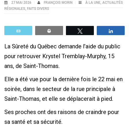
27 MAI 2026
FRANÇOIS MORIN
À LA UNE
,
ACTUALITÉS
RÉGIONALES
,
FAITS DIVERS
Email
Print
Tweetez
Parta
La Sûreté du Québec demande l’aide du public
pour retrouver Krystel Tremblay-Murphy, 15
ans, de Saint-Thomas.
Elle a été vue pour la dernière fois le 22 mai en
soirée, dans le secteur de la rue principale à
Saint-Thomas, et elle se déplacerait à pied.
Ses proches ont des raisons de craindre pour
sa santé et sa sécurité.