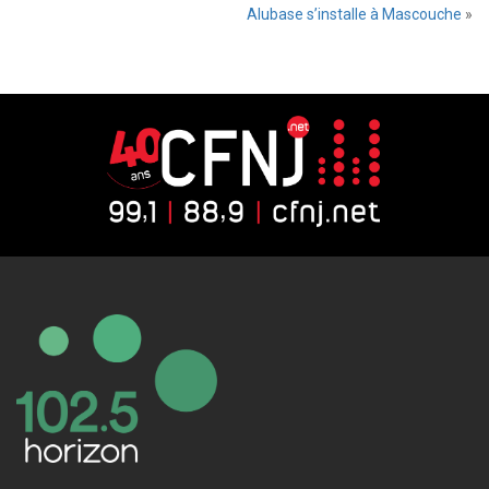
Alubase s’installe à Mascouche
»