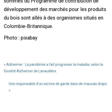
sommes du Programme de contribution de
développement des marchés pour les produits
du bois sont allés à des organismes situés en
Colombie-Britannique.
Photo : pixabay
L
«
Alzheimer : La pandémie a fait progresser la maladie, selon la
u
c
Société Alzheimer de Lanaudière.
Une responsable d’un service de garde dans de mauvais draps.
»