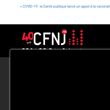
«
COVID-19 : la Santé publique lance un appel à la vaccinat
CFNJ FM 99.1 | 88.9 Nous respectons
votre vie privée.
Nous utilisons des cookies pour améliorer
votre expérience de navigation, diffuser de
publicités ou des contenus personnalisés e
analyser notre trafic. En cliquant sur « Tout
accepter », vous consentez à notre