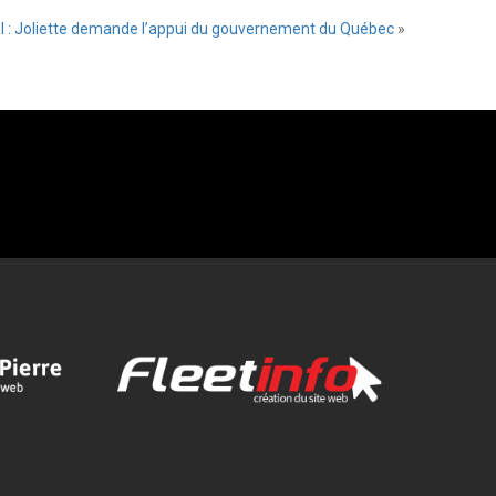
al : Joliette demande l’appui du gouvernement du Québec
»