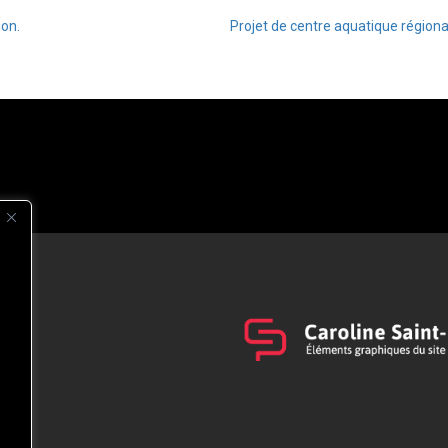
ion.
Projet de centre aquatique région
s
t