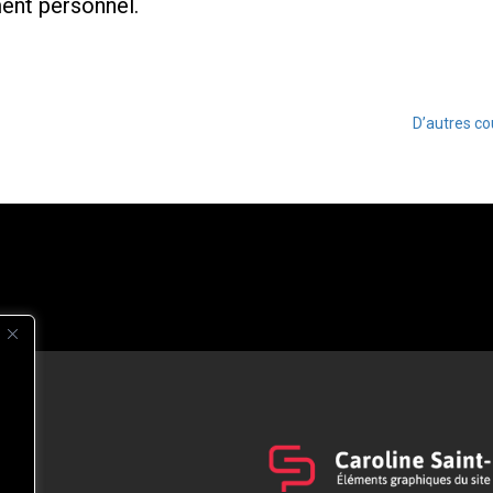
ment personnel.
D’autres co
s