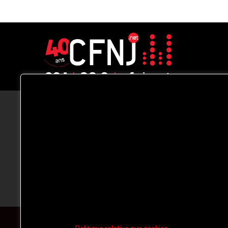
CFNJ FM 99.1 | 88.9 Nous respectons
votre vie privée.
Nous utilisons des cookies pour améliorer
votre expérience de navigation, diffuser de
publicités ou des contenus personnalisés e
analyser notre trafic. En cliquant sur « Tout
accepter », vous consentez à notre
utilisation des
cookies.