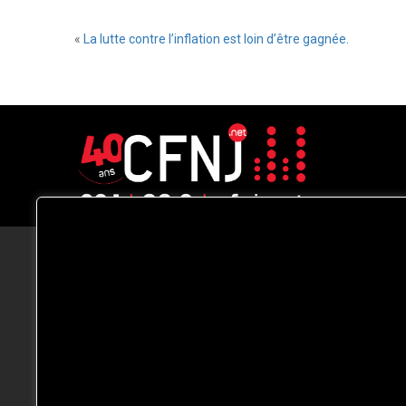
«
La lutte contre l’inflation est loin d’être gagnée.
CFNJ FM 99.1 | 88.9 Nous respectons
votre vie privée.
Nous utilisons des cookies pour améliorer
votre expérience de navigation, diffuser de
publicités ou des contenus personnalisés e
analyser notre trafic. En cliquant sur « Tout