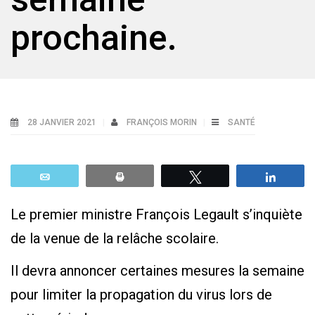
prochaine.
28 JANVIER 2021
FRANÇOIS MORIN
SANTÉ
Email
Print
Tweetez
Parta
Le premier ministre François Legault s’inquiète
de la venue de la relâche scolaire.
Il devra annoncer certaines mesures la semaine
pour limiter la propagation du virus lors de