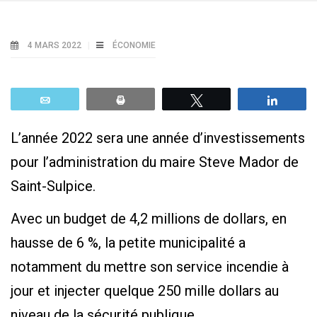
4 MARS 2022
ÉCONOMIE
Email
Print
Tweetez
Parta
L’année 2022 sera une année d’investissements
pour l’administration du maire Steve Mador de
Saint-Sulpice.
Avec un budget de 4,2 millions de dollars, en
hausse de 6 %, la petite municipalité a
notamment du mettre son service incendie à
jour et injecter quelque 250 mille dollars au
niveau de la sécurité publique.