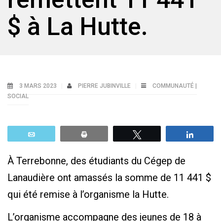
$ à La Hutte.
3 MARS 2023
PIERRE JUBINVILLE
COMMUNAUTÉ |
SOCIAL
Email
Print
Tweetez
Parta
À Terrebonne, des étudiants du Cégep de
Lanaudière ont amassés la somme de 11 441 $
qui été remise à l’organisme la Hutte.
L’organisme accompagne des jeunes de 18 à