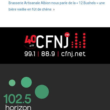
Brasserie Artisanale Albion nous parle de la « 12 Bushels » une
bière vieillie en fût de chêne.
»