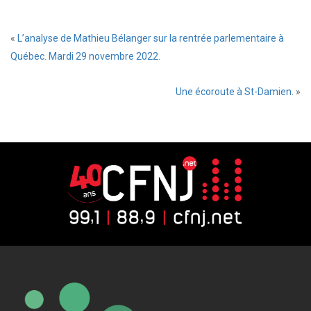
«
L’analyse de Mathieu Bélanger sur la rentrée parlementaire à
Québec. Mardi 29 novembre 2022.
Une écoroute à St-Damien.
»