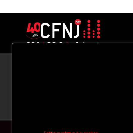
CFNJ FM 99.1 | 88.9 Nous respectons
votre vie privée.
Nous utilisons des cookies pour améliorer
votre expérience de navigation, diffuser de
publicités ou des contenus personnalisés e
analyser notre trafic. En cliquant sur « Tout
accepter », vous consentez à notre
utilisation des
cookies.