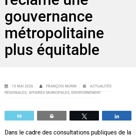
gouvernance
métropolitaine
plus équitable
15 MAI 2026
FRANÇOIS MORIN
ACTUALITÉS
RÉGIONALES
,
AFFAIRES MUNICIPALES
,
ENVIRONNEMENT
Email
Print
Tweetez
Parta
Dans le cadre des consultations publiques de la