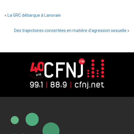
«
La GRC débarque à Lanoraie
Des trajectoires concertées en matière d’agression sexuelle
»