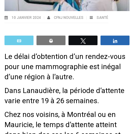
10 JANVIER 2024
CFNJ NOUVELLES
SANTÉ
Email
Print
Tweetez
Parta
Le délai d’obtention d’un rendez-vous
pour une mammographie est inégal
d’une région à l’autre.
Dans Lanaudière, la période d’attente
varie entre 19 à 26 semaines.
Chez nos voisins, à Montréal ou en
Mauricie, le temps d’attente atteint