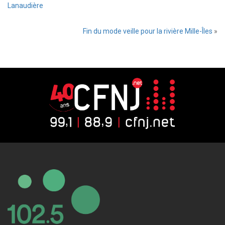
Lanaudière
Fin du mode veille pour la rivière Mille-Îles
»