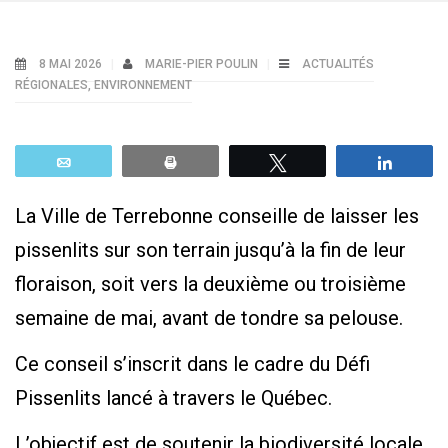
8 MAI 2026
MARIE-PIER POULIN
ACTUALITÉS
RÉGIONALES
,
ENVIRONNEMENT
Email
Print
Tweetez
Parta
La Ville de Terrebonne conseille de laisser les
pissenlits sur son terrain jusqu’à la fin de leur
floraison, soit vers la deuxième ou troisième
semaine de mai, avant de tondre sa pelouse.
Ce conseil s’inscrit dans le cadre du Défi
Pissenlits lancé à travers le Québec.
L’objectif est de soutenir la biodiversité locale