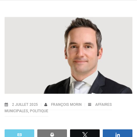
2 JUILLET 2025
FRANÇOIS MORIN
AFFAIRES
MUNICIPALES
,
POLITIQUE
Email
Print
Tweetez
Parta