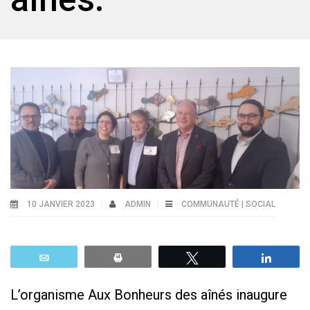
10 JANVIER 2023
ADMIN
COMMUNAUTÉ | SOCIAL
Email
Print
Tweetez
Parta
L’organisme Aux Bonheurs des aînés inaugure