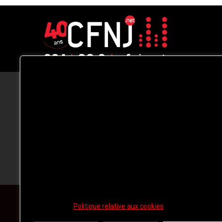
CFNJ FM 99.1 | 88.9 Nous respectons
votre vie privée.
Nous utilisons des cookies pour améliorer
votre expérience de navigation, diffuser de
publicités ou des contenus personnalisés e
analyser notre trafic. En cliquant sur « Tout
accepter », vous consentez à notre
utilisation des
cookies.
Politique relative aux cookies