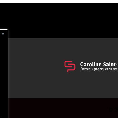
s
t
© 2