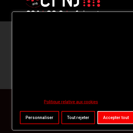
CFNJ FM 99.1 | 88.9 Nous respectons
votre vie privée.
Nous utilisons des cookies pour améliorer
votre expérience de navigation, diffuser de
publicités ou des contenus personnalisés e
analyser notre trafic. En cliquant sur « Tout
accepter », vous consentez à notre
utilisation des
cookies.
Politique relative aux cookies
Personnaliser
Tout rejeter
Accepter tout