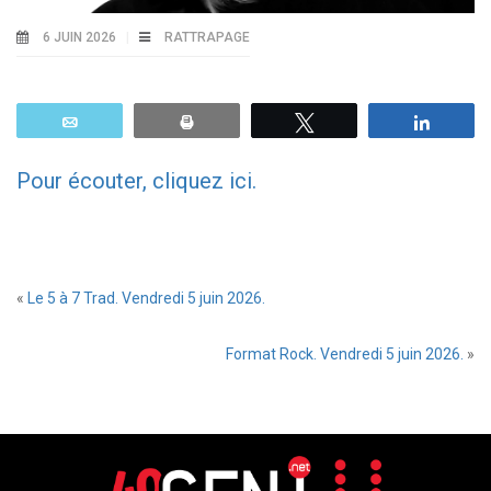
6 JUIN 2026
RATTRAPAGE
Email
Print
Tweetez
Parta
Pour écouter, cliquez ici.
«
Le 5 à 7 Trad. Vendredi 5 juin 2026.
Format Rock. Vendredi 5 juin 2026.
»