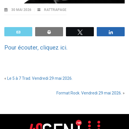
30 MAI 2026
RATTRAPAGE
Email
Print
Tweetez
Parta
Pour écouter, cliquez ici.
«
Le 5 à 7 Trad. Vendredi 29 mai 2026.
Format Rock. Vendredi 29 mai 2026.
»