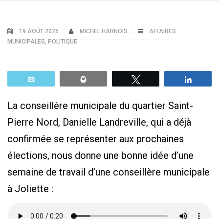
19 AOÛT 2025
MICHEL HARNOIS
AFFAIRES
MUNICIPALES
,
POLITIQUE
Email
Print
Tweetez
Parta
La conseillère municipale du quartier Saint-
Pierre Nord, Danielle Landreville, qui a déjà
confirmée se représenter aux prochaines
élections, nous donne une bonne idée d’une
semaine de travail d’une conseillère municipale
à Joliette :