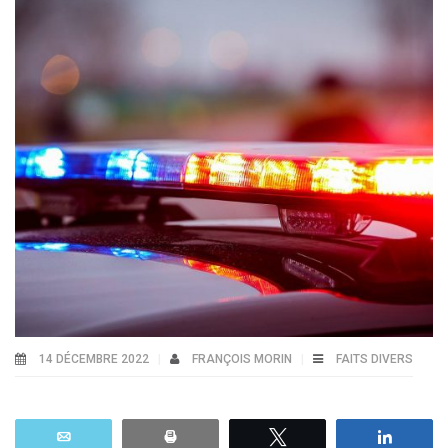
14 DÉCEMBRE 2022
FRANÇOIS MORIN
FAITS DIVERS
Email
Print
Tweetez
Parta