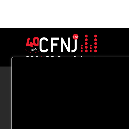
CFNJ FM 99.1 | 88.9 Nous respectons
votre vie privée.
Nous utilisons des cookies pour améliorer
votre expérience de navigation, diffuser de
publicités ou des contenus personnalisés e
analyser notre trafic. En cliquant sur « Tout
accepter », vous consentez à notre