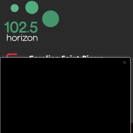
CFNJ FM 99.1 | 88.9 Nous respectons
votre vie privée.
Nous utilisons des cookies pour améliorer
votre expérience de navigation, diffuser des
publicités ou des contenus personnalisés et
analyser notre trafic. En cliquant sur « Tout
accepter », vous consentez à notre