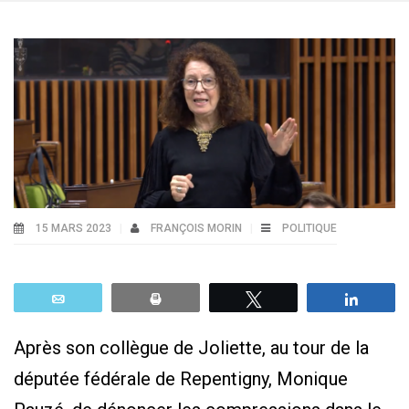
15 MARS 2023
FRANÇOIS MORIN
POLITIQUE
Email
Print
Tweetez
Parta
Après son collègue de Joliette, au tour de la
députée fédérale de Repentigny, Monique