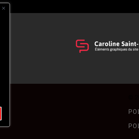
s
t
© 2
PO
PO