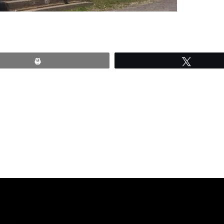
Print
Tweete