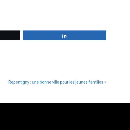
z
Partagez
Repentigny : une bonne ville pour les jeunes familles
»