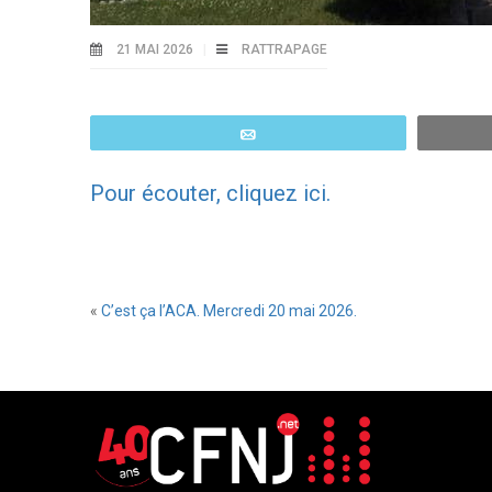
21 MAI 2026
RATTRAPAGE
Email
Pour écouter, cliquez ici.
«
C’est ça l’ACA. Mercredi 20 mai 2026.