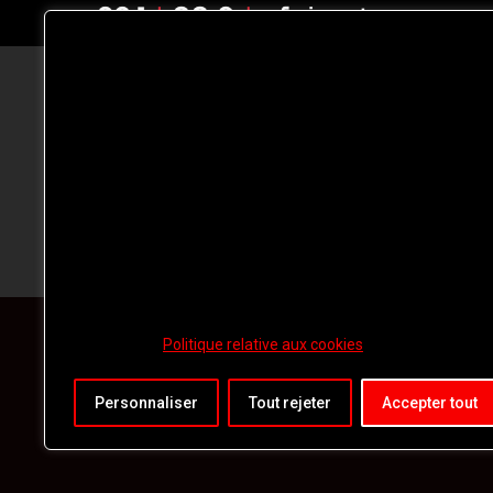
CFNJ FM 99.1 | 88.9 Nous respectons
votre vie privée.
Nous utilisons des cookies pour améliorer
votre expérience de navigation, diffuser de
publicités ou des contenus personnalisés e
analyser notre trafic. En cliquant sur « Tout
accepter », vous consentez à notre
utilisation des
cookies.
Politique relative aux cookies
Personnaliser
Tout rejeter
Accepter tout