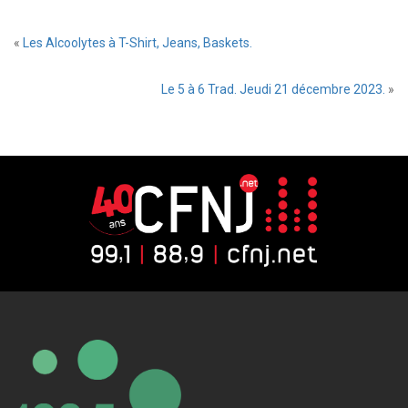
«
Les Alcoolytes à T-Shirt, Jeans, Baskets.
Le 5 à 6 Trad. Jeudi 21 décembre 2023.
»