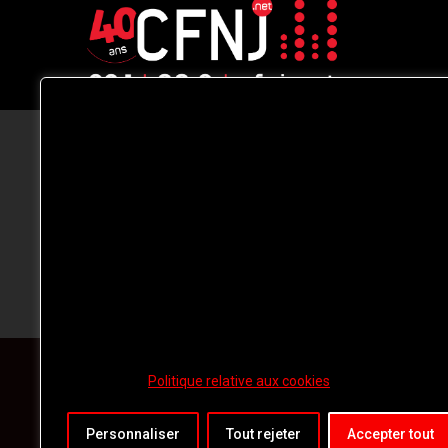
CFNJ FM 99.1 | 88.9 Nous respectons
votre vie privée.
Nous utilisons des cookies pour améliorer
votre expérience de navigation, diffuser de
publicités ou des contenus personnalisés e
analyser notre trafic. En cliquant sur « Tout
accepter », vous consentez à notre
utilisation des
cookies.
Politique relative aux cookies
Personnaliser
Tout rejeter
Accepter tout