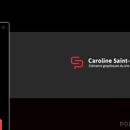
s
t
© 2
PO