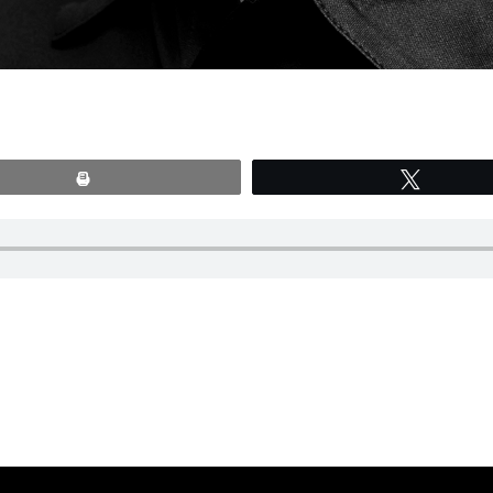
Print
Tweete