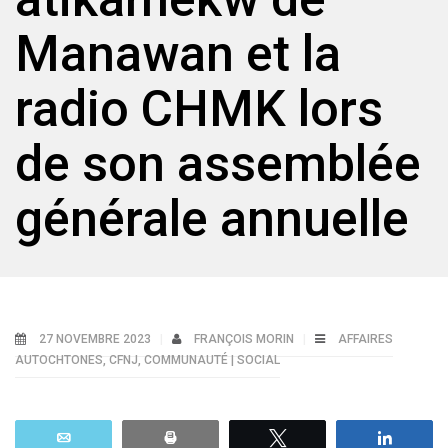
Manawan et la
radio CHMK lors
de son assemblée
générale annuelle
27 NOVEMBRE 2023
FRANÇOIS MORIN
AFFAIRES
AUTOCHTONES
,
CFNJ
,
COMMUNAUTÉ | SOCIAL
Email
Print
Tweetez
Parta