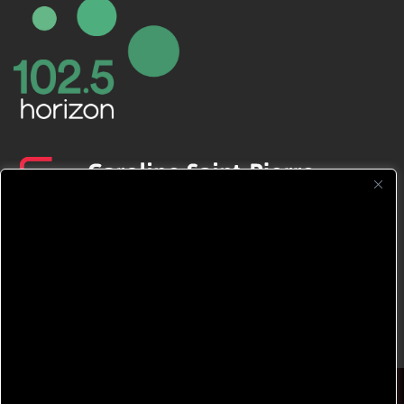
CFNJ FM 99.1 | 88.9 Nous respectons
votre vie privée.
Nous utilisons des cookies pour améliorer
votre expérience de navigation, diffuser des
publicités ou des contenus personnalisés et
analyser notre trafic. En cliquant sur « Tout
accepter », vous consentez à notre