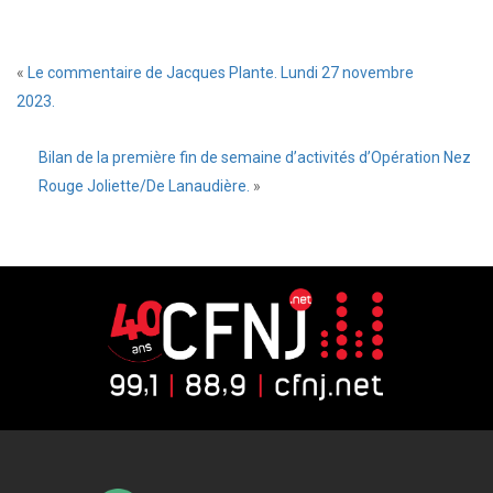
«
Le commentaire de Jacques Plante. Lundi 27 novembre
2023.
Bilan de la première fin de semaine d’activités d’Opération Nez
Rouge Joliette/De Lanaudière.
»