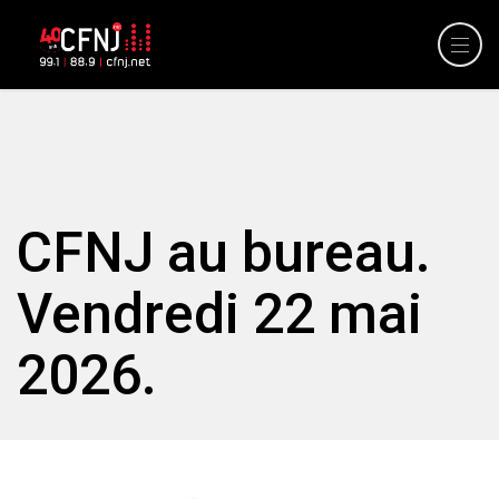
CFNJ au bureau.
Vendredi 22 mai
2026.