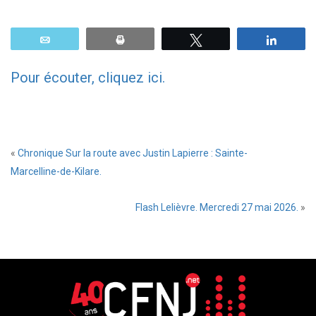
Email
Print
Tweetez
Parta
Pour écouter, cliquez ici.
«
Chronique Sur la route avec Justin Lapierre : Sainte-
Marcelline-de-Kilare.
Flash Lelièvre. Mercredi 27 mai 2026.
»