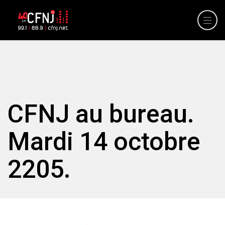
CFNJ au bureau.
Mardi 14 octobre
2205.