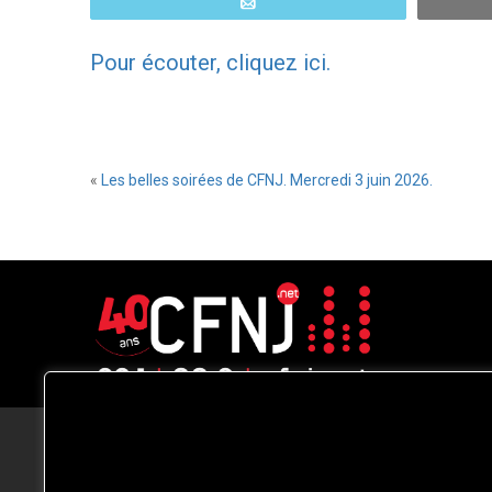
Email
Pour écouter, cliquez ici.
«
Les belles soirées de CFNJ. Mercredi 3 juin 2026.
CFNJ FM 99.1 | 88.9 Nous respectons
votre vie privée.
Nous utilisons des cookies pour améliorer