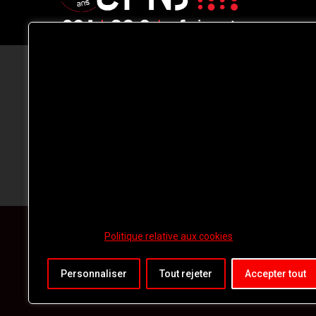
CFNJ FM 99.1 | 88.9 Nous respectons
votre vie privée.
Nous utilisons des cookies pour améliorer
votre expérience de navigation, diffuser de
publicités ou des contenus personnalisés e
analyser notre trafic. En cliquant sur « Tout
accepter », vous consentez à notre
utilisation des
cookies.
Politique relative aux cookies
Personnaliser
Tout rejeter
Accepter tout