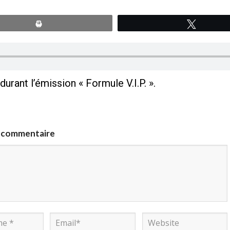
Print
Tweete
urant l’émission « Formule V.I.P. ».
n commentaire