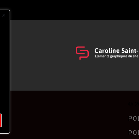
s
t
© 2
PO
PO