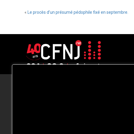
«
Le procès d’un présumé pédophile fixé en septembre.
CFNJ FM 99.1 | 88.9 Nous respectons
votre vie privée.
Nous utilisons des cookies pour améliorer
votre expérience de navigation, diffuser de
publicités ou des contenus personnalisés e
analyser notre trafic. En cliquant sur « Tout