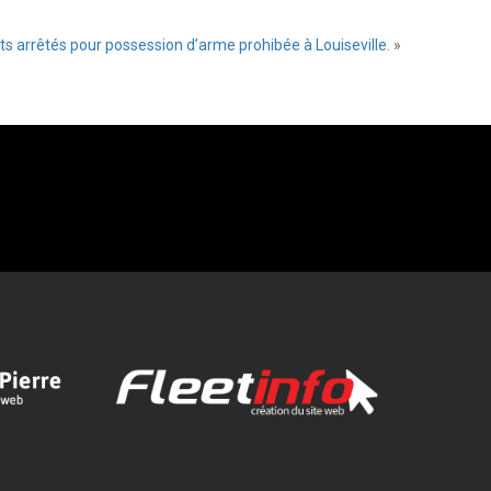
ts arrêtés pour possession d’arme prohibée à Louiseville.
»