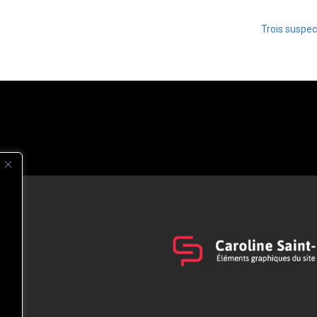
Trois suspec
s
t