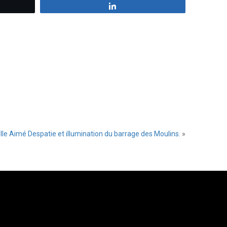
z
Partagez
lle Aimé Despatie et illumination du barrage des Moulins.
»