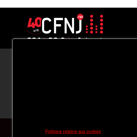
CFNJ FM 99.1 | 88.9 Nous respectons
votre vie privée.
Nous utilisons des cookies pour améliorer
votre expérience de navigation, diffuser de
publicités ou des contenus personnalisés e
analyser notre trafic. En cliquant sur « Tout
accepter », vous consentez à notre
utilisation des
cookies.
Politique relative aux cookies