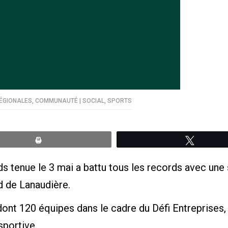
ÉGIONALES
,
COMMUNAUTÉ | SOCIAL
,
SPORTS
Print
Tweete
eds tenue le 3 mai a battu tous les records avec u
d de Lanaudière.
 dont 120 équipes dans le cadre du Défi Entreprises
portive.