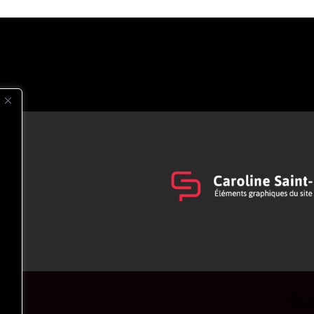
s
t
© 2