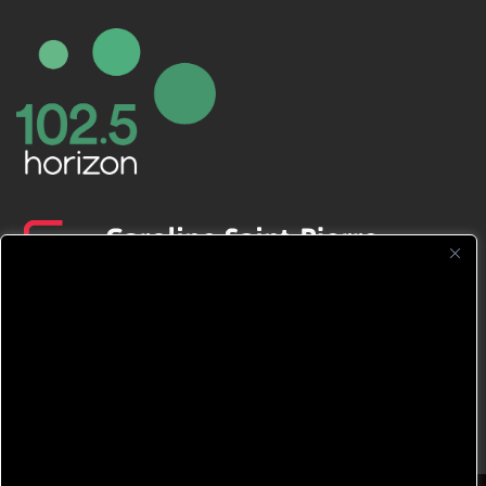
CFNJ FM 99.1 | 88.9 Nous respectons
votre vie privée.
Nous utilisons des cookies pour améliorer
votre expérience de navigation, diffuser des
publicités ou des contenus personnalisés et
analyser notre trafic. En cliquant sur « Tout