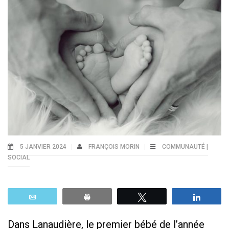
5 JANVIER 2024
FRANÇOIS MORIN
COMMUNAUTÉ |
SOCIAL
Email
Print
Tweetez
Parta
Dans Lanaudière, le premier bébé de l’année