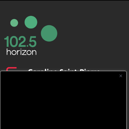
CFNJ FM 99.1 | 88.9 Nous respectons
votre vie privée.
Nous utilisons des cookies pour améliorer
votre expérience de navigation, diffuser des
publicités ou des contenus personnalisés et
analyser notre trafic. En cliquant sur « Tout